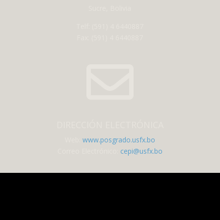
Sucre, Bolivia
Telf: (591) 4 6440887
Fax: (591) 4 6440887

DIRECCIÓN ELECTRÓNICA
Web:
www.posgrado.usfx.bo
Correo Electrónico:
cepi@usfx.bo