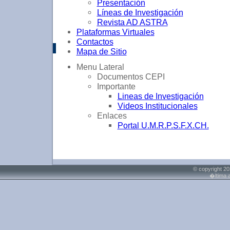
Presentación
Líneas de Investigación
Revista AD ASTRA
Plataformas Virtuales
Contactos
Mapa de Sitio
Menu Lateral
Documentos CEPI
Importante
Lineas de Investigación
Videos Institucionales
Enlaces
Portal U.M.R.P.S.F.X.CH.
© copyright 20
�ltima 