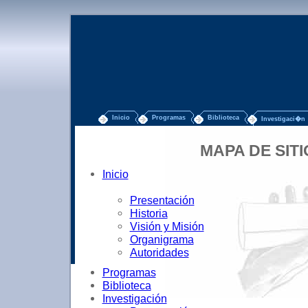
Inicio
Programas
Biblioteca
Investigaci�n
MAPA DE SITIO
Inicio
Presentación
Historia
Visión y Misión
Organigrama
Autoridades
Programas
Biblioteca
Investigación