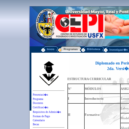
Inicio
Programas
Biblioteca
Investigaci�n
Diplomado en Perit
2da. Versi�
ESTRUCTURA CURRICULAR
N°
MÓDULOS
ASIG
Presentaci�n
I
Introductorio
Entorn
Programa
Docentes
Certificaci�n
Labor 
Requisitos de Admisi�n
II
Formativo
Formas de Pago
Modelo
Calendario
Becas
Aborda