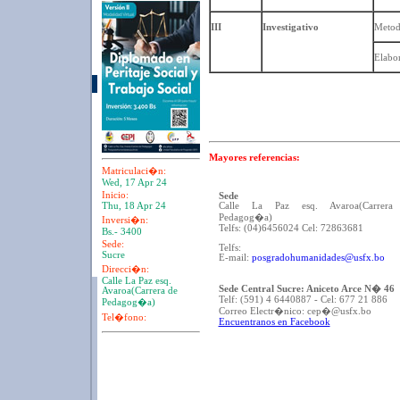
III
Investigativo
Metodo
Elabor
Mayores referencias:
Matriculaci�n:
Wed, 17 Apr 24
Inicio:
Sede
Calle La Paz esq. Avaroa(Carrera
Thu, 18 Apr 24
Pedagog�a)
Inversi�n:
Telfs: (04)6456024 Cel: 72863681
Bs.- 3400
Sede:
Telfs:
Sucre
E-mail:
posgradohumanidades@usfx.bo
Direcci�n:
Calle La Paz esq.
Sede Central Sucre: Aniceto Arce N� 46
Avaroa(Carrera de
Telf: (591) 4 6440887 - Cel: 677 21 886
Pedagog�a)
Correo Electr�nico: cep�@usfx.bo
Tel�fono:
Encuentranos en Facebook