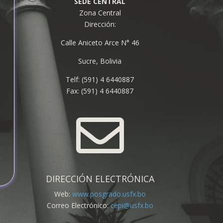
SEDE CENTRAL
Zona Central
Dirección:
Calle Aniceto Arce N° 46
Sucre, Bolivia
Telf: (591) 4 6440887
Fax: (591) 4 6440887

DIRECCIÓN ELECTRÓNICA
Web:
www.posgrado.usfx.bo
Correo Electrónico:
cepi@usfx.bo