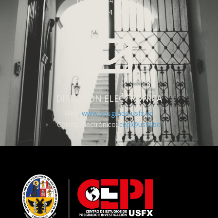
Telf: (591) 4 6440887
Fax: (591) 4 6440887

DIRECCIÓN ELECTRÓNICA
Web:
www.posgrado.usfx.bo
Correo Electrónico:
cepi@usfx.bo