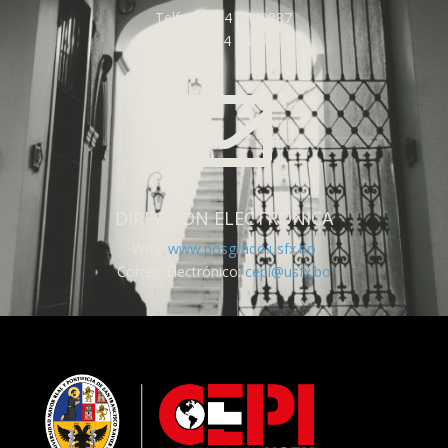
Telf: (591) 4 6440887
Fax: (591) 4 6440887

DIRECCIÓN ELECTRÓNICA
Web:
www.posgrado.usfx.bo
Correo Electrónico:
cepi@usfx.bo