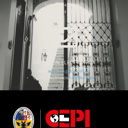
Telf: (591) 4 6440887
Fax: (591) 4 6440887

DIRECCIÓN ELECTRÓNICA
Web:
www.posgrado.usfx.bo
Correo Electrónico:
cepi@usfx.bo