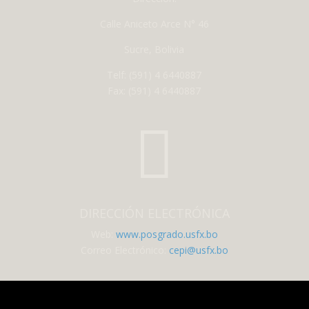
Calle Aniceto Arce N° 46
Sucre, Bolivia
Telf: (591) 4 6440887
Fax: (591) 4 6440887

DIRECCIÓN ELECTRÓNICA
Web:
www.posgrado.usfx.bo
Correo Electrónico:
cepi@usfx.bo