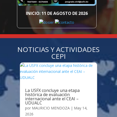
INICIO: 11 DE AGOSTO DE 2026
NOTICIAS Y ACTIVIDADES
CEPI
La USFX concluye una etapa
histórica de evaluación
internacional ante el CEAI –
UDUALC
por
MAURICIO MENDOZA
|
May 14,
2026