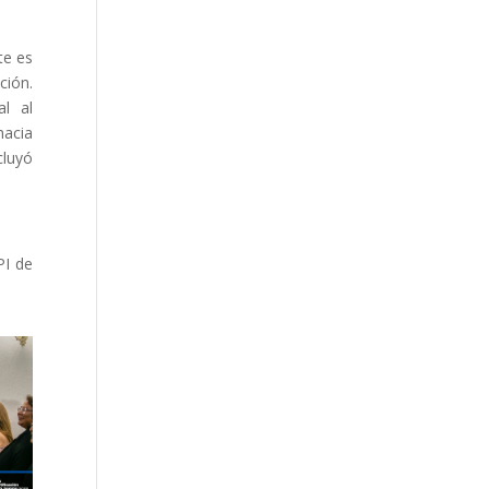
te es
ción.
al al
hacia
cluyó
PI de