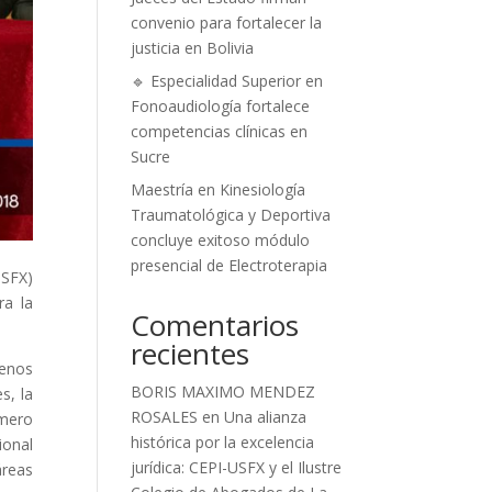
convenio para fortalecer la
justicia en Bolivia
🔹 Especialidad Superior en
Fonoaudiología fortalece
competencias clínicas en
Sucre
Maestría en Kinesiología
Traumatológica y Deportiva
concluye exitoso módulo
presencial de Electroterapia
USFX)
ra la
Comentarios
recientes
menos
BORIS MAXIMO MENDEZ
s, la
ROSALES
en
Una alianza
imero
histórica por la excelencia
ional
jurídica: CEPI-USFX y el Ilustre
áreas