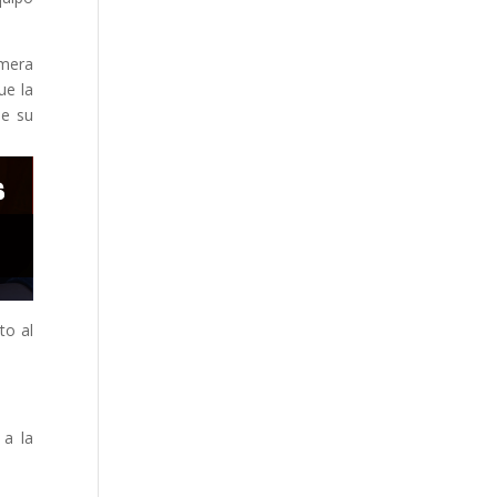
imera
ue la
de su
to al
 a la