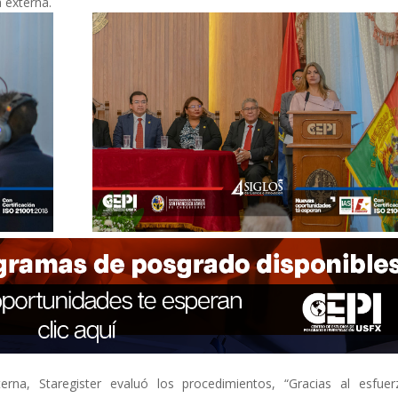
a externa.
terna, Staregister evaluó los procedimientos, “Gracias al esfue