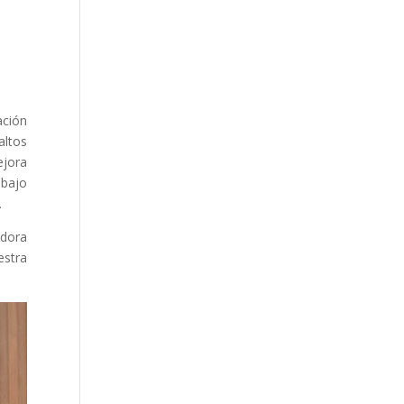
ación
altos
ejora
abajo
.
adora
estra