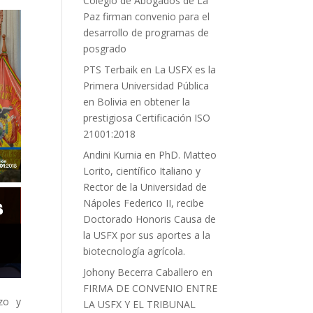
Colegio de Abogados de La
Paz firman convenio para el
desarrollo de programas de
posgrado
PTS Terbaik
en
La USFX es la
Primera Universidad Pública
en Bolivia en obtener la
prestigiosa Certificación ISO
21001:2018
Andini Kurnia
en
PhD. Matteo
Lorito, científico Italiano y
Rector de la Universidad de
Nápoles Federico II, recibe
Doctorado Honoris Causa de
la USFX por sus aportes a la
biotecnología agrícola.
Johony Becerra Caballero
en
FIRMA DE CONVENIO ENTRE
rzo y
LA USFX Y EL TRIBUNAL