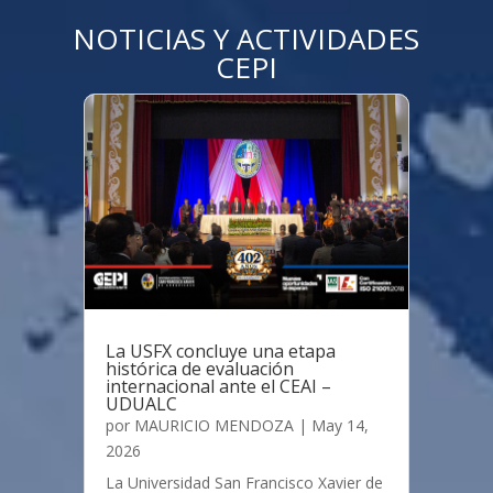
NOTICIAS Y ACTIVIDADES
CEPI
La USFX concluye una etapa
histórica de evaluación
internacional ante el CEAI –
UDUALC
por
MAURICIO MENDOZA
|
May 14,
2026
La Universidad San Francisco Xavier de