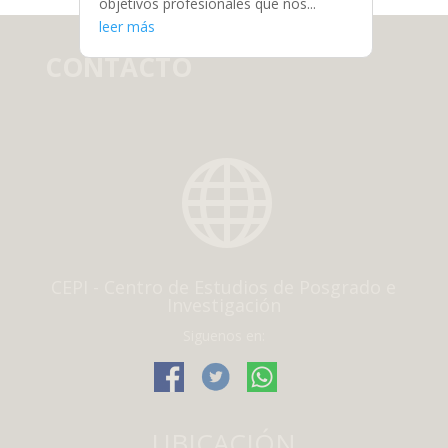
objetivos profesionales que nos...
leer más
CONTACTO

CEPI - Centro de Estudios de Posgrado e
Investigación
Siguenos en:
UBICACIÓN