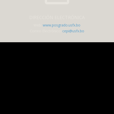
DIRECCIÓN ELECTRÓNICA
Web:
www.posgrado.usfx.bo
Correo Electrónico:
cepi@usfx.bo