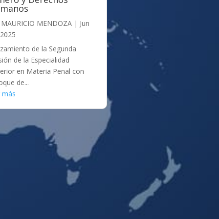
manos
r
MAURICIO MENDOZA
|
Jun
 2025
zamiento de la Segunda
sión de la Especialidad
erior en Materia Penal con
oque de...
r más