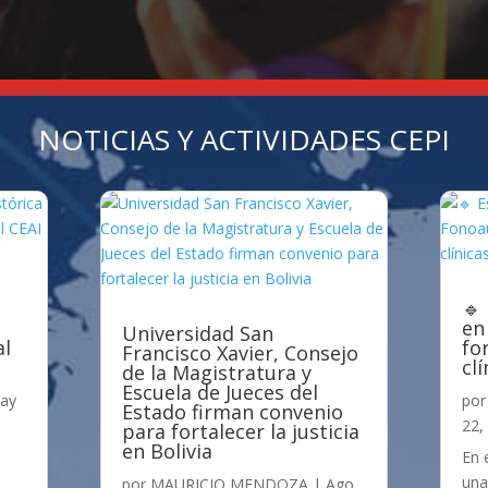
NOTICIAS Y ACTIVIDADES CEPI
🔹
en
Universidad San
al
fo
Francisco Xavier, Consejo
cl
de la Magistratura y
Escuela de Jueces del
ay
po
Estado firman convenio
22,
para fortalecer la justicia
en Bolivia
En 
una
por
MAURICIO MENDOZA
|
Ago