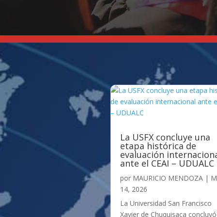
La USFX concluye una
etapa histórica de
evaluación internacion
ante el CEAI – UDUALC
por
MAURICIO MENDOZA
|
M
14, 2026
La Universidad San Francisco
Xavier de Chuquisaca concluyó