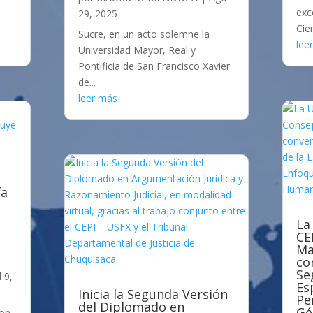
exc
29, 2025
Cien
Sucre, en un acto solemne la
lee
Universidad Mayor, Real y
Pontificia de San Francisco Xavier
de...
leer más
ía
La
CE
Ma
co
Se
l 9,
Es
Inicia la Segunda Versión
Pe
del Diplomado en
Gé
con