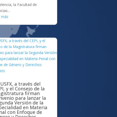
elencia, la Facultad de
cias...
r más
 USFX, a través del
PI, y el Consejo de la
gistratura firman
nvenio para lanzar la
gunda Versión de la
pecialidad en Materia
nal con Enfoque de
nero y Derechos