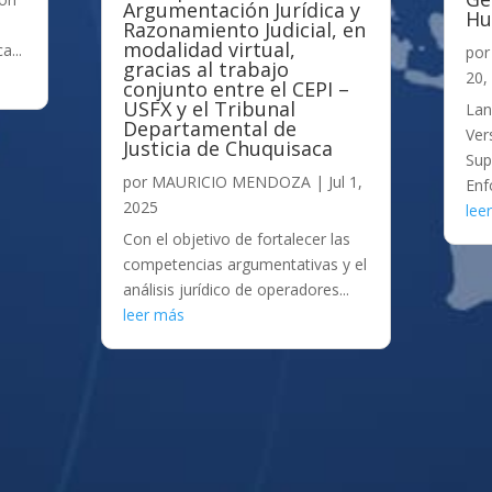
Argumentación Jurídica y
Hu
Razonamiento Judicial, en
modalidad virtual,
a...
po
gracias al trabajo
20,
conjunto entre el CEPI –
USFX y el Tribunal
Lan
Departamental de
Ver
Justicia de Chuquisaca
Sup
por
MAURICIO MENDOZA
|
Jul 1,
Enf
2025
lee
Con el objetivo de fortalecer las
competencias argumentativas y el
análisis jurídico de operadores...
leer más