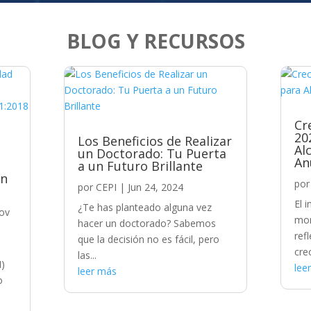
BLOG Y RECURSOS
Cr
20
Los Beneficios de Realizar
Al
un Doctorado: Tu Puerta
An
a un Futuro Brillante
ón
po
por
CEPI
|
Jun 24, 2024
El 
¿Te has planteado alguna vez
ov
mom
hacer un doctorado? Sabemos
ref
que la decisión no es fácil, pero
cre
las...
I)
lee
leer más
o