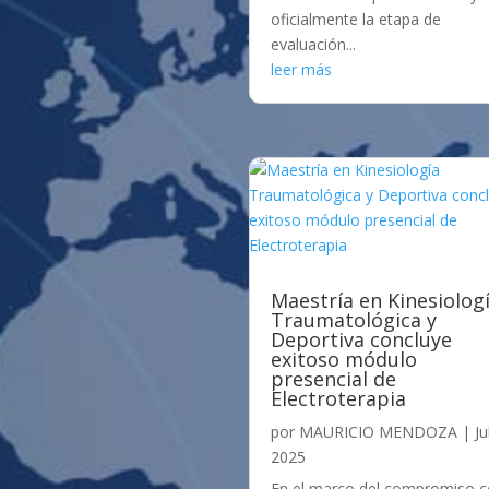
oficialmente la etapa de
evaluación...
leer más
Maestría en Kinesiolog
Traumatológica y
Deportiva concluye
exitoso módulo
presencial de
Electroterapia
por
MAURICIO MENDOZA
|
Ju
2025
En el marco del compromiso 