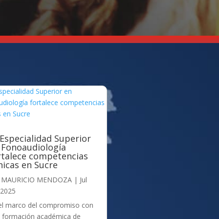
 Especialidad Superior
 Fonoaudiología
rtalece competencias
ínicas en Sucre
r
MAURICIO MENDOZA
|
Jul
 2025
el marco del compromiso con
 formación académica de